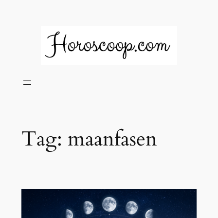
Ga
naar
de
inhoud
Tag:
maanfasen