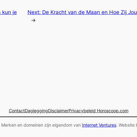
n kun je
Next:
De Kracht van de Maan en Hoe Zij Jo
→
Contact
Daglegging
Disclaimer
Privacybeleid Horoscoop.com
 Merken en domeinen zijn eigendom van
Internet Ventures
. Website